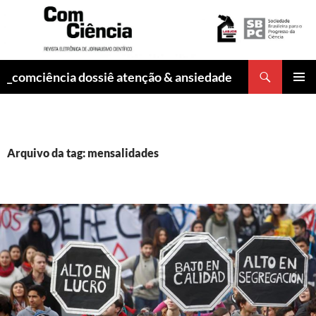
Pesquisar
_comciência dossiê atenção & ansiedade
PULAR
MENU
PARA
PRINCI
O
CONTEÚDO
Arquivo da tag: mensalidades