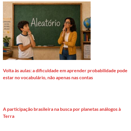
Volta às aulas: a dificuldade em aprender probabilidade pode
estar no vocabulário, não apenas nas contas
A participação brasileira na busca por planetas análogos à
Terra