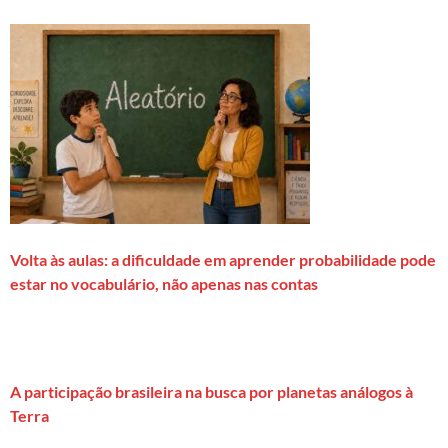
Volta às aulas: a dificuldade em aprender probabilidade pode
estar no vocabulário, não apenas nas contas
A participação brasileira na busca por planetas análogos à
Terra