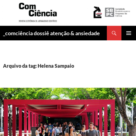
Pesquisar
_comciência dossiê atenção & ansiedade
PULAR
MENU
PARA
PRINCI
O
CONTEÚDO
Arquivo da tag: Helena Sampaio