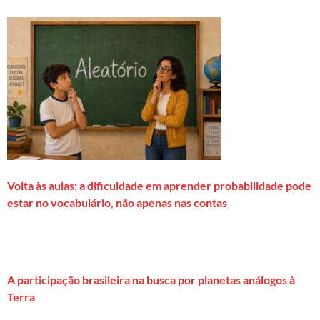
Volta às aulas: a dificuldade em aprender probabilidade pode
estar no vocabulário, não apenas nas contas
A participação brasileira na busca por planetas análogos à
Terra