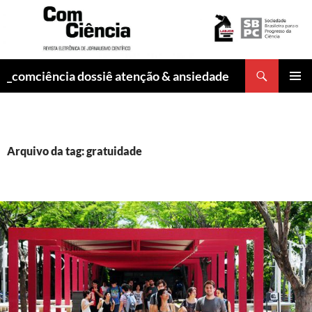
Pesquisar
_comciência dossiê atenção & ansiedade
PULAR
MENU
PARA
PRINCI
O
CONTEÚDO
Arquivo da tag: gratuidade