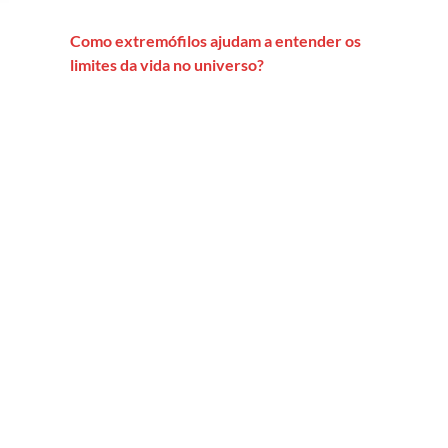
Como extremófilos ajudam a entender os
limites da vida no universo?
ocolos dos espertos de plantão