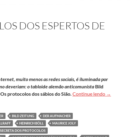
LOS DOS ESPERTOS DE
internet, muito menos as redes sociais, é iluminada por
mo deveriam: o tabloide alemão anticomunista
Bild
Os falsos prot
o
Os protocolos dos sábios do Sião.
Continue lendo
→
ER
BILD ZEITUNG
DER AUFMACHER
LRAFF
HEINRICH BÖLL
MAURICE JOLY
A SECRETA DOS PROTOCOLOS