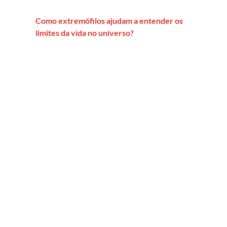
Como extremófilos ajudam a entender os
limites da vida no universo?
ocolos dos espertos de plantão