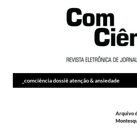
Pesquisar
_comciência dossiê atenção & ansiedade
Arquivo d
Montesqu