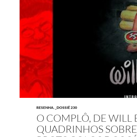
RESENHA
,
_DOSSIÊ 230
O COMPLÔ, DE WILL 
QUADRINHOS SOBRE 