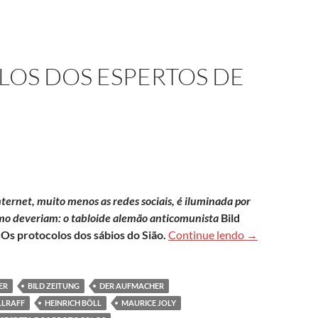
LOS DOS ESPERTOS DE
internet, muito menos as redes sociais, é iluminada por
mo deveriam: o tabloide alemão anticomunista
Bild
Os falsos prot
o
Os protocolos dos sábios do Sião.
Continue lendo
→
ER
BILD ZEITUNG
DER AUFMACHER
LRAFF
HEINRICH BÖLL
MAURICE JOLY