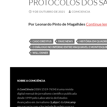
PROTOCOLOS DOS SÁ
9 DE OUTUBRO DE 2021
COMCIENCIA
Por Leonardo Pinto de Magalhães
Continue le
CASO DREYFUS
FAKE NEWS
HISTÓRIA EM QUADR
O DIÁLOGO NO INFERNO ENTRE MAQUIAVEL E MONTESQUI
WILL EISNER
SOBRE A COMCIÊNCIA
A
ComCiência
(ISSN 1519-7654) é uma revista
digital mensal de jornalismo científico publicada
desde 1999 pelo Laboratório de Estudos
Avançados em Jornalismo (
Labjor
) da
Unicamp
em parceria com a Sociedade Brasileira para o