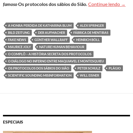
Os fal
famoso
Os protocolos dos sábios do Sião.
Continue lendo
→
A HONRA PERDIDA DE KATHARINA BLUM
ALEX SPRINGER
BILD ZEITUNG
DER AUFMACHER
FÁBRICA DE MENTIRAS
FAKE NEWS
GÜNTHER WALLRAFF
HEINRICH BÖLL
MAURICE JOLY
NATURE HUMAN BEHAVIOUR
O COMPLÔ – A HISTÓRIA SECRETA DOS PROTOCOLOS
O DIÁLOGO NO INFERNO ENTRE MAQUIAVEL E MONTESQUIEU
OS PROTOCOLOS DOS SÁBIOS DO SIÃO
PETER SCHULZ
PLÁGIO
SCIENTIFIC SOUNDING MISINFORMATION
WILL EISNER
ESPECIAIS