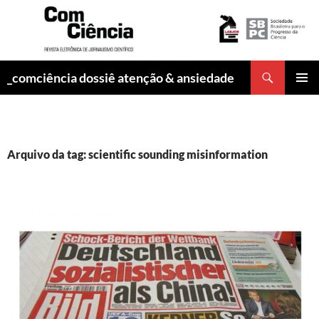
Pesquisar
_comciência dossiê atenção & ansiedade
PULAR
MENU
PARA
PRINCI
O
CONTEÚDO
Arquivo da tag: scientific sounding misinformation