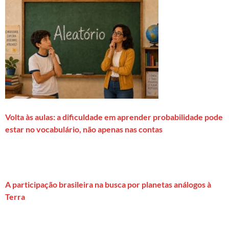
Volta às aulas: a dificuldade em aprender probabilidade pode
estar no vocabulário, não apenas nas contas
A participação brasileira na busca por planetas análogos à
Terra