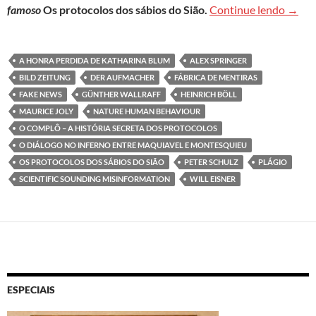
Os fal
famoso
Os protocolos dos sábios do Sião.
Continue lendo
→
A HONRA PERDIDA DE KATHARINA BLUM
ALEX SPRINGER
BILD ZEITUNG
DER AUFMACHER
FÁBRICA DE MENTIRAS
FAKE NEWS
GÜNTHER WALLRAFF
HEINRICH BÖLL
MAURICE JOLY
NATURE HUMAN BEHAVIOUR
O COMPLÔ – A HISTÓRIA SECRETA DOS PROTOCOLOS
O DIÁLOGO NO INFERNO ENTRE MAQUIAVEL E MONTESQUIEU
OS PROTOCOLOS DOS SÁBIOS DO SIÃO
PETER SCHULZ
PLÁGIO
SCIENTIFIC SOUNDING MISINFORMATION
WILL EISNER
ESPECIAIS