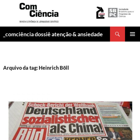
Pesquisar
_comciência dossiê atenção & ansiedade
PULAR
MENU
PARA
PRINCI
O
CONTEÚDO
Arquivo da tag: Heinrich Böll