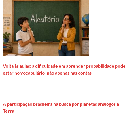
Volta às aulas: a dificuldade em aprender probabilidade pode
estar no vocabulário, não apenas nas contas
A participação brasileira na busca por planetas análogos à
Terra