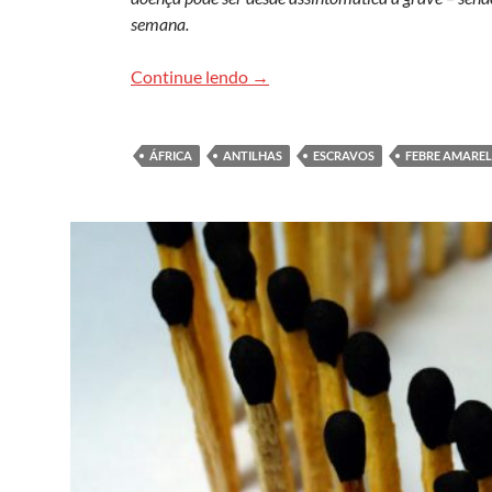
semana.
Os caminhos da febre amarela 
Continue lendo
→
ÁFRICA
ANTILHAS
ESCRAVOS
FEBRE AMARE