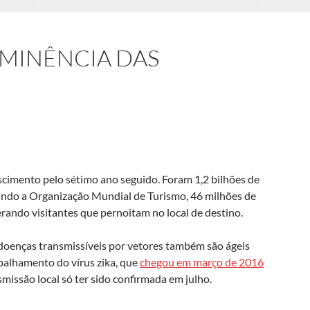
IMINÊNCIA DAS
escimento pelo sétimo ano seguido. Foram 1,2 bilhões de
undo a Organização Mundial de Turismo, 46 milhões de
derando visitantes que pernoitam no local de destino.
doenças transmissíveis por vetores também são ágeis
palhamento do vírus zika, que
chegou em março de 2016
missão local só ter sido confirmada em julho.
fronteiras