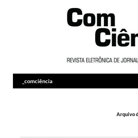
Pesquisar
_comciência
Arquivo d