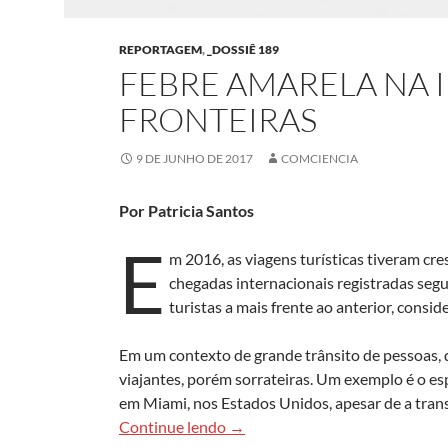
REPORTAGEM
,
_DOSSIÊ 189
FEBRE AMARELA NA 
FRONTEIRAS
9 DE JUNHO DE 2017
COMCIENCIA
Por Patricia Santos
E
m 2016, as viagens turísticas tiveram cr
chegadas internacionais registradas seg
turistas a mais frente ao anterior, consi
Em um contexto de grande trânsito de pessoas, 
viajantes, porém sorrateiras. Um exemplo é o es
em Miami, nos Estados Unidos, apesar de a trans
Febre amarela na iminência das 
Continue lendo
→