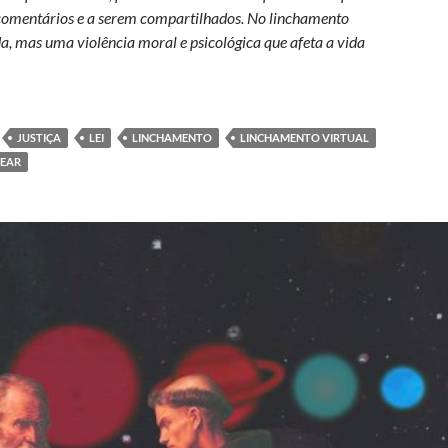
, comentários e a serem compartilhados. No linchamento
da, mas uma violência moral e psicológica que afeta a vida
nchamento: punição como violência que persiste no século XXI
JUSTIÇA
LEI
LINCHAMENTO
LINCHAMENTO VIRTUAL
BEAR