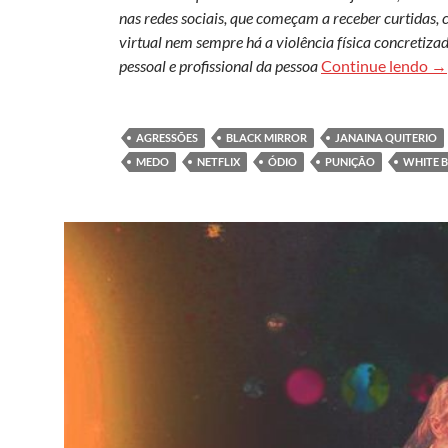
nas redes sociais, que começam a receber curtidas
virtual nem sempre há a violência física concretiza
Li
pessoal e profissional da pessoa
Continue lendo
→
AGRESSÕES
BLACK MIRROR
JANAINA QUITERIO
MEDO
NETFLIX
ÓDIO
PUNIÇÃO
WHITE 