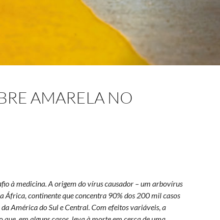
BRE AMARELA NO
afio à medicina. A origem do vírus causador – um arbovírus
 na África, continente que concentra 90% dos 200 mil casos
 da América do Sul e Central. Com efeitos variáveis, a
o que, em alguns casos, leva à morte em cerca de uma