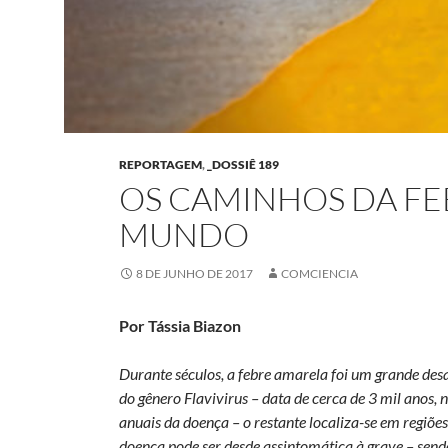
REPORTAGEM
,
_DOSSIÊ 189
OS CAMINHOS DA FE
MUNDO
8 DE JUNHO DE 2017
COMCIENCIA
Por Tássia Biazon
Durante séculos, a febre amarela foi um grande des
do gênero Flavivirus – data de cerca de 3 mil anos,
anuais da doença – o restante localiza-se em regiões
doença pode ser desde assintomática à grave – send