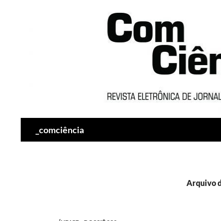
Pesquisar
_comciência
Arquivo d