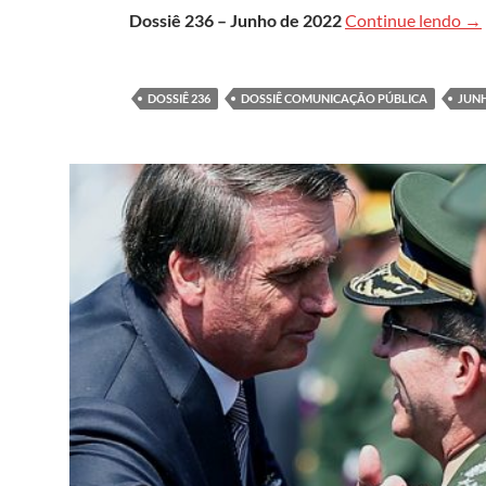
Cl
Dossiê 236 – Junho de 2022
Continue lendo
→
DOSSIÊ 236
DOSSIÊ COMUNICAÇÃO PÚBLICA
JUNH