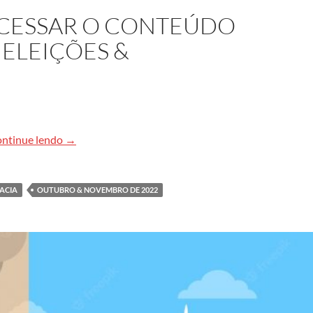
ACESSAR O CONTEÚDO
 ELEIÇÕES &
Clique aqui para acessar o conteúdo do dossiê espe
ntinue lendo
→
ACIA
OUTUBRO & NOVEMBRO DE 2022