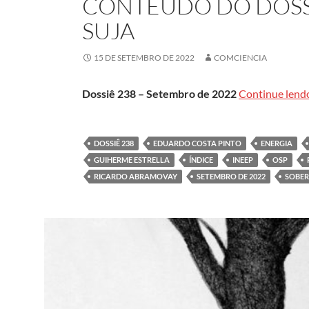
CONTEÚDO DO DOSSI
SUJA
15 DE SETEMBRO DE 2022
COMCIENCIA
Dossiê 238 – Setembro de 2022
Continue len
DOSSIÊ 238
EDUARDO COSTA PINTO
ENERGIA
GUIHERME ESTRELLA
ÍNDICE
INEEP
OSP
RICARDO ABRAMOVAY
SETEMBRO DE 2022
SOBER