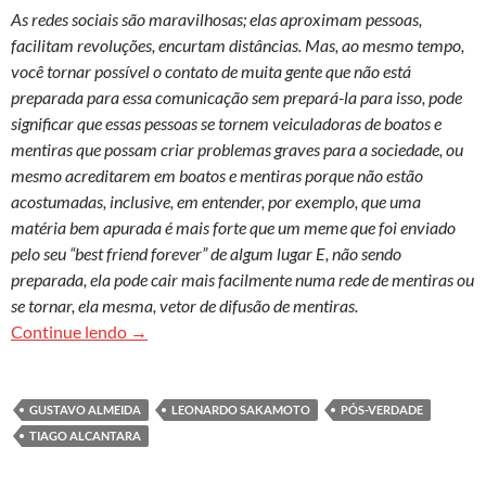
As redes sociais são maravilhosas; elas aproximam pessoas,
facilitam revoluções, encurtam distâncias. Mas, ao mesmo tempo,
você tornar possível o contato de muita gente que não está
preparada para essa comunicação sem prepará-la para isso, pode
significar que essas pessoas se tornem veiculadoras de boatos e
mentiras que possam criar problemas graves para a sociedade, ou
mesmo acreditarem em boatos e mentiras porque não estão
acostumadas, inclusive, em entender, por exemplo, que uma
matéria bem apurada é mais forte que um meme que foi enviado
pelo seu “best friend forever” de algum lugar E, não sendo
preparada, ela pode cair mais facilmente numa rede de mentiras ou
se tornar, ela mesma, vetor de difusão de mentiras.
Leonardo Sakamoto: O futuro das redes sociais e
Continue lendo
→
GUSTAVO ALMEIDA
LEONARDO SAKAMOTO
PÓS-VERDADE
TIAGO ALCANTARA