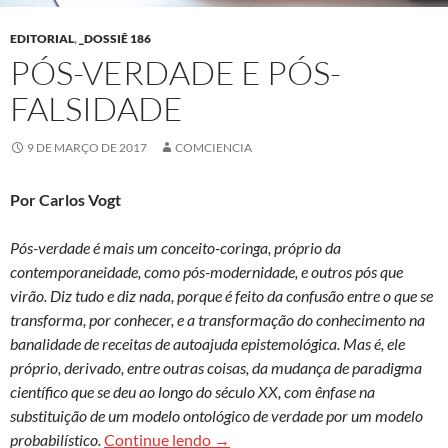
EDITORIAL
,
_DOSSIÊ 186
PÓS-VERDADE E PÓS-
FALSIDADE
9 DE MARÇO DE 2017
COMCIENCIA
Por Carlos Vogt
Pós-verdade é mais um conceito-coringa, próprio da
contemporaneidade, como pós-modernidade, e outros pós que
virão. Diz tudo e diz nada, porque é feito da confusão entre o que se
transforma, por conhecer, e a transformação do conhecimento na
banalidade de receitas de autoajuda epistemológica. Mas é, ele
próprio, derivado, entre outras coisas, da mudança de paradigma
científico que se deu ao longo do século XX, com ênfase na
substituição de um modelo ontológico de verdade por um modelo
Pós-verdade e pós-falsidade
probabilístico.
Continue lendo
→