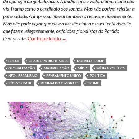
da apologia da globalização. A mídia conservadora americana não
via Trump como o candidato dos sonhos. Mas não podem rejeitar a
paternidade. A imprensa liberal também o recusa, evidentemente.
Mas não pode negar que ele é a versão cínica e truculenta daquilo
que fazem, elegantemente, os falcões globalistas do Partido
Um fantasma assombra o mundo. Ma
Democrata.
Continue lendo
→
BREXIT
CHARLES WRIGHT MILLS
DONALD TRUMP
GLOBALIZAÇÃO
MANIPULAÇÃO
MÍDIA
MÍDIA E POLÍTICA
NEOLIBERALISMO
PENSAMENTO ÚNICO
POLÍTICA
PÓS-VERDADE
REGINALDO C. MORAES
TRUMP