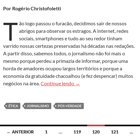
Por Rogério Christofoletti
T
ão logo passou o furacão, decidimos sair de nossos
abrigos para observar os estragos. A internet, redes
sociais, smartphones e tudo ao seu redor tinham
varrido nossas certezas preservadas há décadas nas redações.
A partir disso, sabemos todos, o jornalismo não foi mais o
mesmo porque perdeu a primazia de informar, porque uma
horda de amadores ocupou largos territórios e porque a
economia da gratuidade chacoalhou (e fez despencar) muitos
Uma consciência 3.0 para as r
negócios na área.
Continue lendo
→
ÉTICA
JORNALISMO
PÓS-VERDADE
Navegação
← ANTERIOR
1
…
119
120
121
…