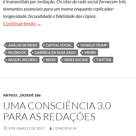
é transmitida por imitação. Os sites de rede social fornecem três
elementos essenciais para um meme enquanto replicador:
longevidade, fecundidade e fidelidade das cópias.
As dinâmicas nas redes sociais e o capital social
Continue lendo
→
ANÁLISE DE REDES
CAPITAL SOCIAL
DONALD TRUMP
FACEBOOK
GABRIELA DA SILVA ZAGO
MEMES
RAQUEL RECUERO
REDES
REDES SOCIAIS
TWITTER
ARTIGO
,
_DOSSIÊ 186
UMA CONSCIÊNCIA 3.0
PARA AS REDAÇÕES
9 DE MARÇO DE 2017
COMCIENCIA