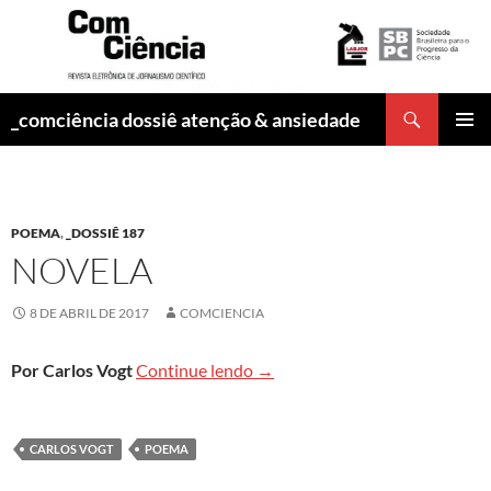
Pesquisar
_comciência dossiê atenção & ansiedade
PULAR
MENU
PARA
PRINCI
O
CONTEÚDO
POEMA
,
_DOSSIÊ 187
NOVELA
8 DE ABRIL DE 2017
COMCIENCIA
Novela
Por Carlos Vogt
Continue lendo
→
CARLOS VOGT
POEMA