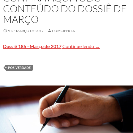
CONTEÚDO DO DOSSIÊ DE
MARÇO
9 DE MARÇO DE 2017
COMCIENCIA
PÓS-VERDADE: Mídia
Dossiê 186 –Março de 2017
Continue lendo
→
PÓS-VERDADE