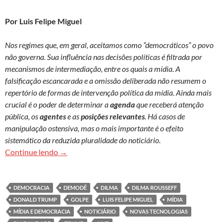
Por Luis Felipe Miguel
Nos regimes que, em geral, aceitamos como “democráticos” o povo
não governa. Sua influência nas decisões políticas é filtrada por
mecanismos de intermediação, entre os quais a mídia. A
falsificação escancarada e a omissão deliberada não resumem o
repertório de formas de intervenção política da mídia. Ainda mais
crucial é o poder de determinar a
agenda
que receberá atenção
pública, os
agentes
e as
posições relevantes
. Há casos de
manipulação ostensiva, mas o mais importante é o efeito
sistemático da reduzida pluralidade do noticiário.
Os meios de comunicação e a democracia
Continue lendo
→
DEMOCRACIA
DEMODÊ
DILMA
DILMA ROUSSEFF
DONALD TRUMP
GOLPE
LUIS FELIPE MIGUEL
MÍDIA
MÍDIA E DEMOCRACIA
NOTICIÁRIO
NOVAS TECNOLOGIAS