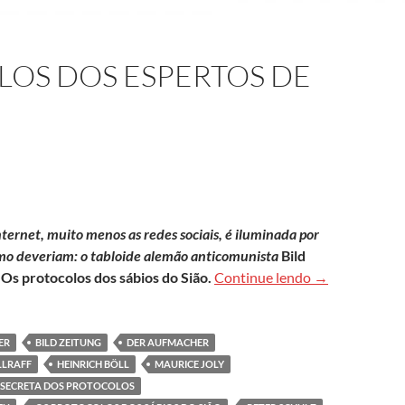
LOS DOS ESPERTOS DE
internet, muito menos as redes sociais, é iluminada por
mo deveriam: o tabloide alemão anticomunista
Bild
Os falsos prot
o
Os protocolos dos sábios do Sião.
Continue lendo
→
ER
BILD ZEITUNG
DER AUFMACHER
LRAFF
HEINRICH BÖLL
MAURICE JOLY
A SECRETA DOS PROTOCOLOS