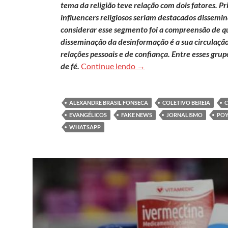
tema da religião teve relação com dois fatores. Pr
influencers religiosos seriam destacados dissemi
considerar esse segmento foi a compreensão de q
disseminação da desinformação é a sua circulaçã
relações pessoais e de confiança. Entre esses gru
Confio, logo compartilho
de fé.
Continue lendo
→
ALEXANDRE BRASIL FONSECA
COLETIVO BEREIA
EVANGÉLICOS
FAKE NEWS
JORNALISMO
POY
WHATSAPP