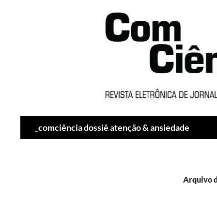
Pesquisar
_comciência dossiê atenção & ansiedade
Arquivo d