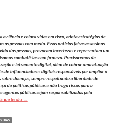
a ciência e coloca vidas em risco, adota estratégias de
 as pessoas com medo. Essas notícias falsas assassinas
a vida das pessoas, provocam incertezas e representam um
cisamos combatê-las com firmeza. Precisaremos de
tização e letramento digital, além de cobrar uma atuação
is de influenciadores digitais responsáveis por ampliar o
s sobre doenças, sempre respeitando a liberdade de
a de políticas públicas e não traga riscos para a
e agentes públicos sejam responsabilizados pela
Combate à desordem informacional na pandemia de c
tinue lendo
→
S DIAS