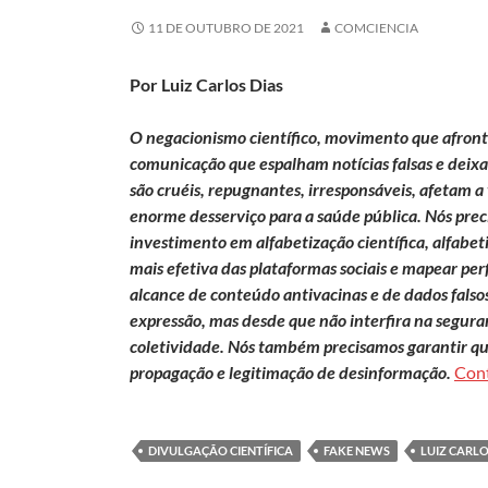
11 DE OUTUBRO DE 2021
COMCIENCIA
Por Luiz Carlos Dias
O negacionismo científico, movimento que afronta 
comunicação que espalham notícias falsas e deixam
são cruéis, repugnantes, irresponsáveis, afetam 
enorme desserviço para a saúde pública. Nós pre
investimento em alfabetização científica, alfabe
mais efetiva das plataformas sociais e mapear perf
alcance de conteúdo antivacinas e de dados falso
expressão, mas desde que não interfira na seguranç
coletividade. Nós também precisamos garantir qu
propagação e legitimação de desinformação.
Con
DIVULGAÇÃO CIENTÍFICA
FAKE NEWS
LUIZ CARLO