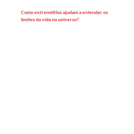
Como extremófilos ajudam a entender os
limites da vida no universo?
ocolos dos espertos de plantão